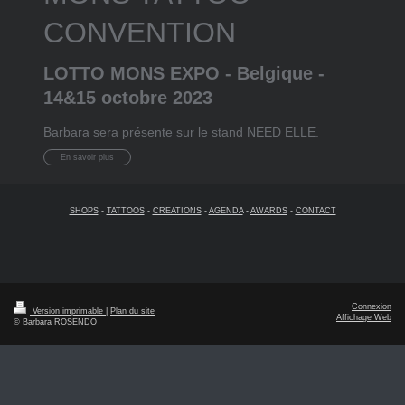
CONVENTION
LOTTO MONS EXPO - Belgique -
14&15 octobre 2023
Barbara sera présente sur le stand NEED ELLE.
En savoir plus
SHOPS
-
TATTOOS
-
CREATIONS
-
AGENDA
-
AWARDS
-
CONTACT
Connexion
Version imprimable
|
Plan du site
Affichage Web
© Barbara ROSENDO